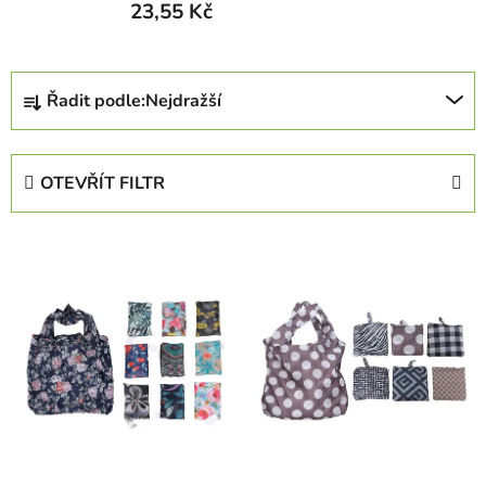
23,55 Kč
Ř
Řadit podle:
Nejdražší
a
z
e
OTEVŘÍT FILTR
n
í
V
p
ý
r
p
o
i
d
s
u
p
k
r
t
o
ů
d