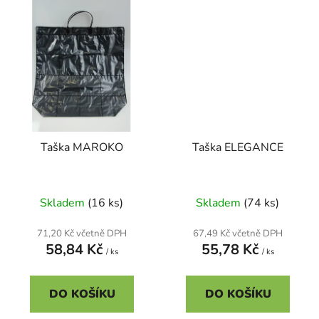
Taška MAROKO
Taška ELEGANCE
Průměrné
Skladem
(16 ks)
Skladem
(74 ks)
hodnocení
produktu
71,20 Kč včetně DPH
67,49 Kč včetně DPH
58,84 Kč
55,78 Kč
je
/ ks
/ ks
5,0
z
DO KOŠÍKU
DO KOŠÍKU
5