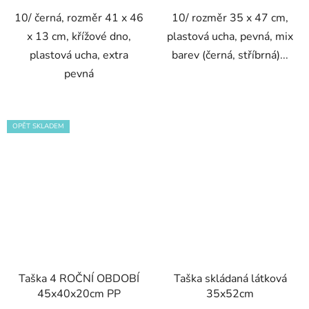
hvězdiček.
10/ černá, rozměr 41 x 46
10/ rozměr 35 x 47 cm,
x 13 cm, křížové dno,
plastová ucha, pevná, mix
plastová ucha, extra
barev (černá, stříbrná)...
pevná
OPĚT SKLADEM
Taška 4 ROČNÍ OBDOBÍ
Taška skládaná látková
45x40x20cm PP
35x52cm