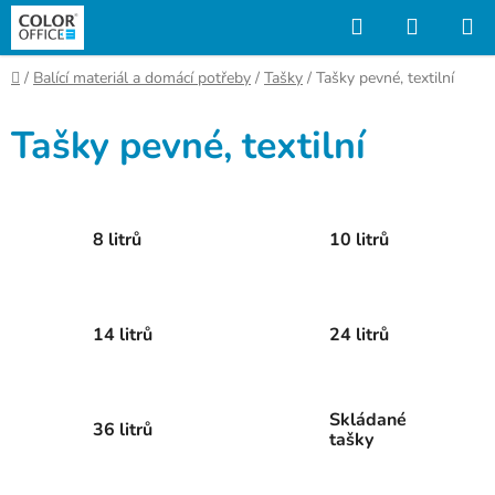
Přejít
Hledat
NÁKUP
na
KOŠÍK
obsah
Domů
/
Balící materiál a domácí potřeby
/
Tašky
/
Tašky pevné, textilní
Tašky pevné, textilní
8 litrů
10 litrů
14 litrů
24 litrů
Skládané
36 litrů
tašky