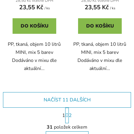
28,50 Kč včetně DPH
28,50 Kč včetně DPH
23,55 Kč
23,55 Kč
/ ks
/ ks
DO KOŠÍKU
DO KOŠÍKU
PP, tkaná, objem 10 litrů
PP, tkaná, objem 10 litrů
MINI, mix 5 barev
MINI, mix 5 barev
Dodáváno v mixu dle
Dodáváno v mixu dle
aktuální...
aktuální...
NAČÍST 11 DALŠÍCH
S
1
t
2
r
O
á
31
položek celkem
v
n