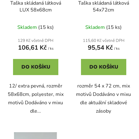
Taška skládaná látková
Taška skládaná látková
u
LUX 58x68cm
54x72cm
k
t
Skladem
(15 ks)
Skladem
(15 ks)
ů
129 Kč včetně DPH
115,60 Kč včetně DPH
106,61 Kč
95,54 Kč
/ ks
/ ks
DO KOŠÍKU
DO KOŠÍKU
12/ extra pevná, rozměr
rozměr 54 x 72 cm, mix
58x68cm, polyester, mix
motivů Dodáváno v mixu
motivů Dodáváno v mixu
dle aktuální skladové
dle...
zásoby