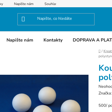
ky
Napište nám
Souhlas se zpracováním osobních údajů
Napište nám
Kontakty
DOPRAVA A PLA
Domů
/
Kreat
polysty
Kou
pol
Průměr
Neoho
hodnoc
Značka
produk
500/ po
je