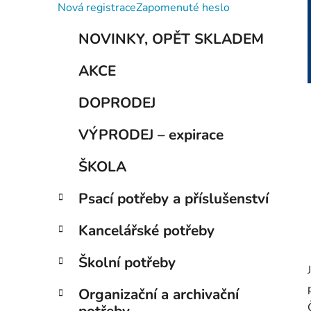
í
Nová registrace
Zapomenuté heslo
p
K
Přeskočit
a
NOVINKY, OPĚT SKLADEM
a
kategorie
n
t
AKCE
e
e
g
l
DOPRODEJ
o
r
VÝPRODEJ – expirace
i
e
ŠKOLA
Psací potřeby a příslušenství
Kancelářské potřeby
Školní potřeby
Organizační a archivační