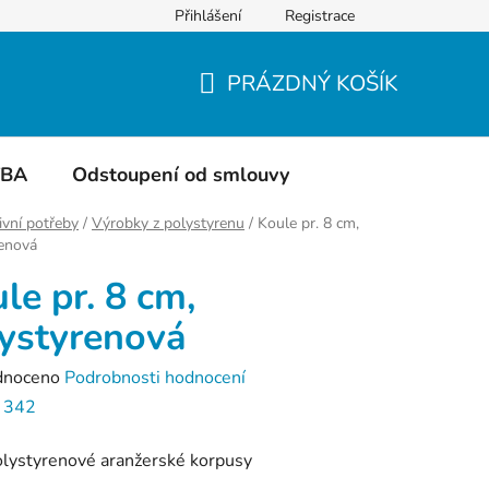
Přihlášení
Registrace
Do čeho balíme
Hodnocení obchodu
PRÁZDNÝ KOŠÍK
NÁKUPNÍ
KOŠÍK
TBA
Odstoupení od smlouvy
ivní potřeby
/
Výrobky z polystyrenu
/
Koule pr. 8 cm,
renová
le pr. 8 cm,
ystyrenová
né
dnoceno
Podrobnosti hodnocení
ení
:
342
tu
lystyrenové aranžerské korpusy