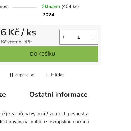
nost
Skladem
(404 ks)
7024
ek.
26 Kč
/ ks
 Kč včetně DPH
 cena:
DO KOŠÍKU
Zeptat se
Hlídat
ze
Ostatní informace
mž je zaručena vysoká životnost, pevnost a
e deklarována v souladu s evropskou normou