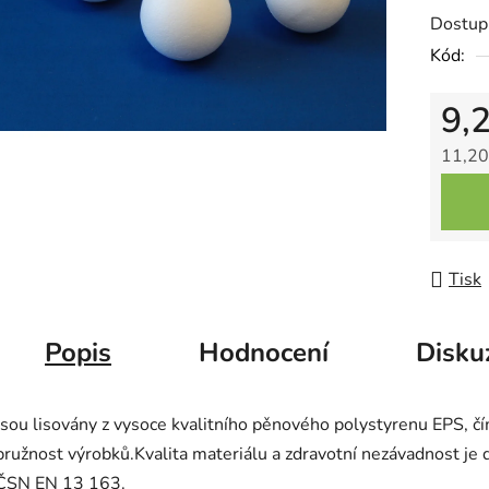
0,0
Dostup
z
Kód:
5
hvězdič
9,
11,20
Měrná
Tisk
Popis
Hodnocení
Disku
Jsou lisovány z vysoce kvalitního pěnového polystyrenu EPS, čí
pružnost výrobků.Kvalita materiálu a zdravotní nezávadnost j
ČSN EN 13 163.