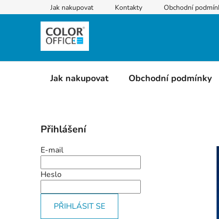
Přejít
Jak nakupovat
Kontakty
Obchodní podmín
na
obsah
Jak nakupovat
Obchodní podmínky
P
Přihlášení
o
s
E-mail
t
r
Heslo
a
n
PŘIHLÁSIT SE
n