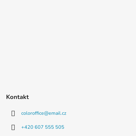
i
s
u
Kontakt
coloroffice
@
email.cz
+420 607 555 505