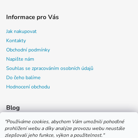
Informace pro Vás
Jak nakupovat
Kontakty
Obchodní podmínky
Napište nám
Souhlas se zpracováním osobních údajů
Do čeho balíme
Hodnocení obchodu
Blog
Čím můžeš psát do sešitu?
"
Používáme cookies, abychom Vám umožnili pohodlné
prohlížení webu a díky analýze provozu webu neustále
Jak na číslování sešitů
zlepšovali jeho funkce, výkon a použitelnost.
"