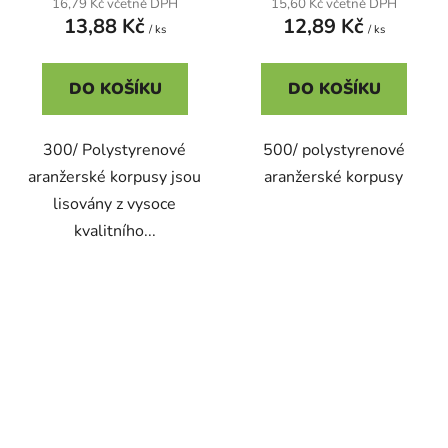
16,79 Kč včetně DPH
15,60 Kč včetně DPH
13,88 Kč
12,89 Kč
/ ks
/ ks
DO KOŠÍKU
DO KOŠÍKU
300/ Polystyrenové
500/ polystyrenové
aranžerské korpusy jsou
aranžerské korpusy
lisovány z vysoce
kvalitního...