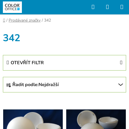
Přejít
Hledat
NÁKUP
na
KOŠÍK
obsah
Domů
/
Prodávané značky
/
342
342
OTEVŘÍT FILTR
Ř
Řadit podle:
Nejdražší
a
z
V
e
ý
n
p
í
i
p