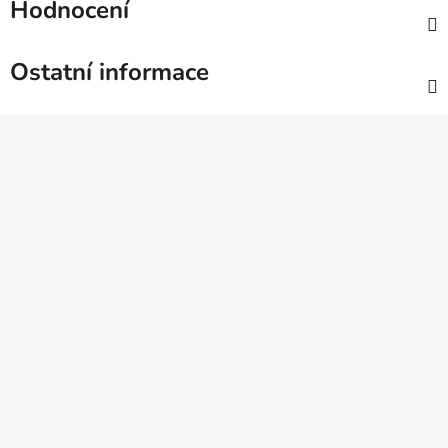
Hodnocení
Ostatní informace
Z
á
p
a
t
í