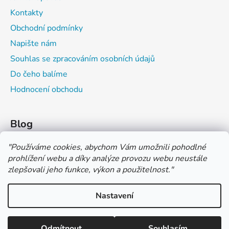
Kontakty
Obchodní podmínky
Napište nám
Souhlas se zpracováním osobních údajů
Do čeho balíme
Hodnocení obchodu
Blog
Čím můžeš psát do sešitu?
"
Používáme cookies, abychom Vám umožnili pohodlné
prohlížení webu a díky analýze provozu webu neustále
Jak na číslování sešitů
zlepšovali jeho funkce, výkon a použitelnost.
"
Značení tvrdosti grafitových tužek
Nastavení
*** TUČNĚ ZVÝRAZNĚNÁ CENA U PRODUKTU JE CENA BEZ DPH
*** Vážení zákazníci, pokud při objednávce zvolíte platbu "PLATBA
NA FAKTURU (PLATBA PŘEDEM)" NEPLAŤTE prosím za zboží
Vytvořil Shoptet
ihned po ukončení objednávky. PLATEBNÍ ÚDAJE VÁM BUDOU
Odmítnout
Souhlasím