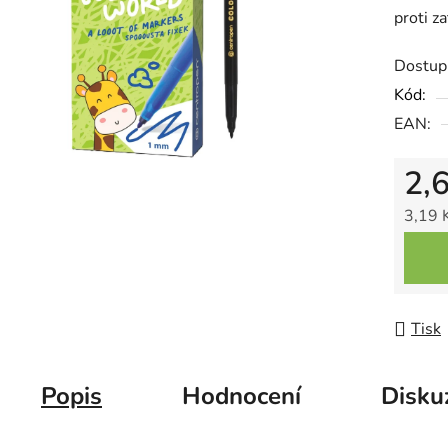
proti z
5
hvězdič
Dostup
Kód:
EAN:
2,
3,19 
Měrná
Tisk
Popis
Hodnocení
Disku