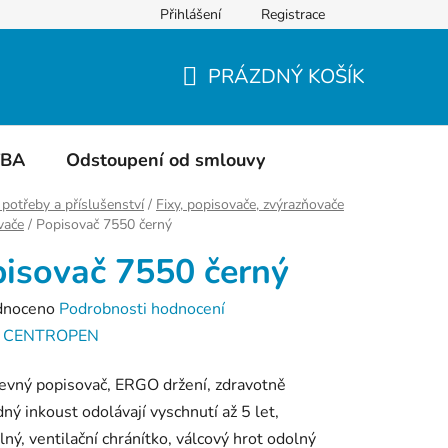
Přihlášení
Registrace
Do čeho balíme
Hodnocení obchodu
PRÁZDNÝ KOŠÍK
NÁKUPNÍ
KOŠÍK
TBA
Odstoupení od smlouvy
 potřeby a příslušenství
/
Fixy, popisovače, zvýrazňovače
vače
/
Popisovač 7550 černý
isovač 7550 černý
né
dnoceno
Podrobnosti hodnocení
ení
:
CENTROPEN
tu
evný popisovač, ERGO držení, zdravotně
ný inkoust odolávají vyschnutí až 5 let,
lný, ventilační chránítko, válcový hrot odolný