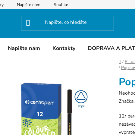
ky
Napište nám
Souhlas se zpracováním osobních údajů
Napište nám
Kontakty
DOPRAVA A PLA
Domů
/
Psací
/
Popiso
Pop
Průměr
Neoho
hodnoc
Značka
produk
12/ bar
je
nezávad
0,0
vyprate
z