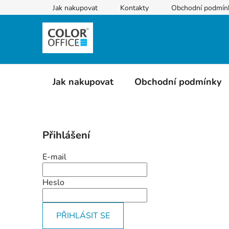
Přejít
Jak nakupovat
Kontakty
Obchodní podmín
na
obsah
Jak nakupovat
Obchodní podmínky
P
Přihlášení
o
s
E-mail
t
r
Heslo
a
n
PŘIHLÁSIT SE
n