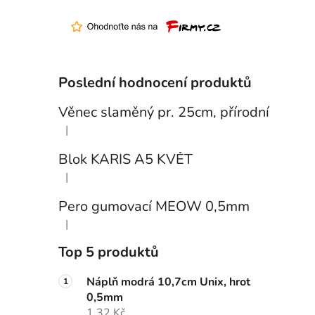
Poslední hodnocení produktů
Věnec slaměný pr. 25cm, přírodní
|
Hodnocení produktu je 5 z 5 hvězdiček.
Blok KARIS A5 KVĚT
|
Hodnocení produktu je 3 z 5 hvězdiček.
Pero gumovací MEOW 0,5mm
|
Hodnocení produktu je 5 z 5 hvězdiček.
Top 5 produktů
Náplň modrá 10,7cm Unix, hrot
0,5mm
1,32 Kč