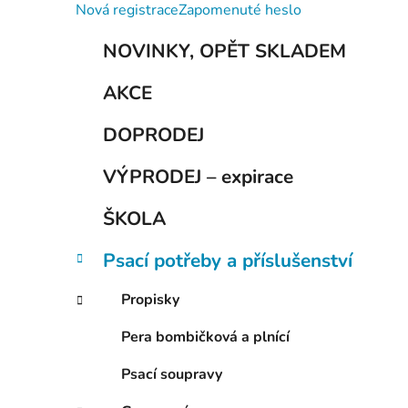
í
Nová registrace
Zapomenuté heslo
p
K
Přeskočit
a
NOVINKY, OPĚT SKLADEM
a
kategorie
n
t
AKCE
e
e
g
l
DOPRODEJ
o
r
VÝPRODEJ – expirace
i
e
ŠKOLA
Psací potřeby a příslušenství
Propisky
Pera bombičková a plnící
Psací soupravy