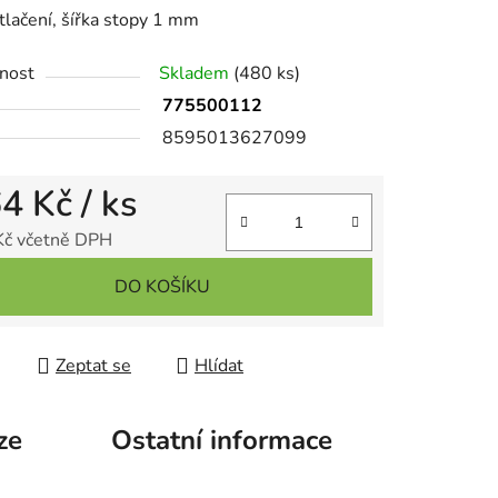
atlačení, šířka stopy 1 mm
ek.
nost
Skladem
(480 ks)
775500112
8595013627099
64 Kč
/ ks
Kč včetně DPH
 cena:
DO KOŠÍKU
Zeptat se
Hlídat
ze
Ostatní informace