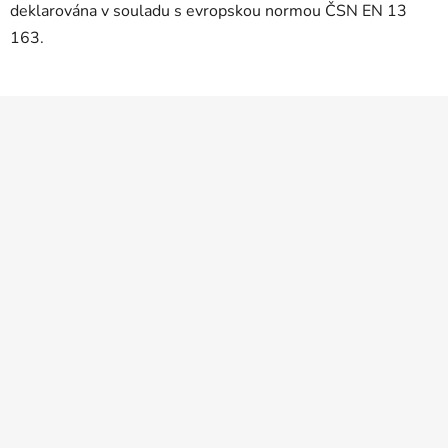
deklarována v souladu s evropskou normou ČSN EN 13
163.
Z
á
p
a
t
í