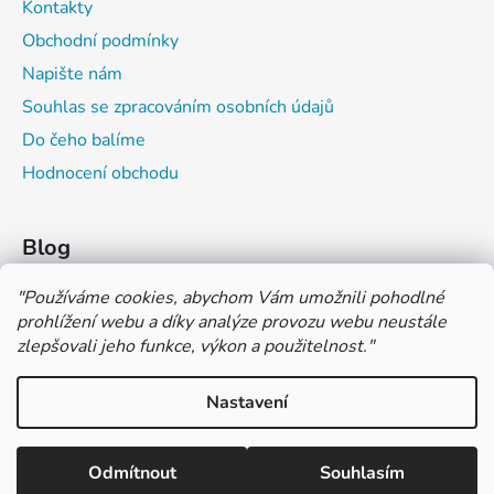
Kontakty
Obchodní podmínky
Napište nám
Souhlas se zpracováním osobních údajů
Do čeho balíme
Hodnocení obchodu
Blog
Čím můžeš psát do sešitu?
"
Používáme cookies, abychom Vám umožnili pohodlné
prohlížení webu a díky analýze provozu webu neustále
Jak na číslování sešitů
zlepšovali jeho funkce, výkon a použitelnost.
"
Značení tvrdosti grafitových tužek
Nastavení
*** TUČNĚ ZVÝRAZNĚNÁ CENA U PRODUKTU JE CENA BEZ DPH
*** Vážení zákazníci, pokud při objednávce zvolíte platbu "PLATBA
NA FAKTURU (PLATBA PŘEDEM)" NEPLAŤTE prosím za zboží
Vytvořil Shoptet
ihned po ukončení objednávky. PLATEBNÍ ÚDAJE VÁM BUDOU
Odmítnout
Souhlasím
Copyright 2026
COLOR OFFICE s.r.o.
. Všechna práva
ZASLÁNY DO E-MAILU AŽ PO VYSTAVENÍ FAKTURY.