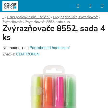
Přejít
Hledat
NÁKUP
na
KOŠÍK
obsah
Domů
/
Psací potřeby a příslušenství
/
Fixy, popisovače, zvýrazňovače
/
Zvýrazňovače
/
Zvýrazňovače 8552, sada 4 ks
Zvýrazňovače 8552, sada 4
ks
Průměrné
Neohodnoceno
Podrobnosti hodnocení
hodnocení
Značka:
CENTROPEN
produktu
je
0,0
z
5
hvězdiček.